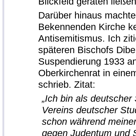
Blickfeld geraten ließen
Darüber hinaus machten
Bekennenden Kirche ke
Antisemitismus. Ich zit
späteren Bischofs Dibel
Suspendierung 1933 an
Oberkirchenrat in eine
schrieb. Zitat:
„Ich bin als deutscher
Vereins deutscher St
schon während meiner
gegen Judentum und S