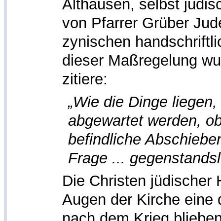
Althausen, selbst jüdis
von Pfarrer Grüber Jude
zynischen handschriftl
dieser Maßregelung wu
zitiere:
„Wie die Dinge liegen
abgewartet werden, ob
befindliche Abschiebe
Frage ... gegenstands
Die Christen jüdischer 
Augen der Kirche eine 
nach dem Krieg bliebe