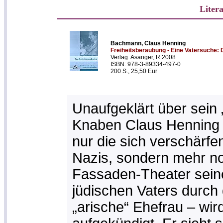
Liter
Bachmann, Claus Henning
Freiheitsberaubung - Eine Vatersuche: 
Verlag: Asanger, R 2008
ISBN: 978-3-89334-497-0
200 S., 25,50 Eur
Unaufgeklärt über sein „
Knaben Claus Henning 
nur die sich verschär
Nazis, sondern mehr no
Fassaden-Theater seine
jüdischen Vaters durch
„arische“ Ehefrau – wir