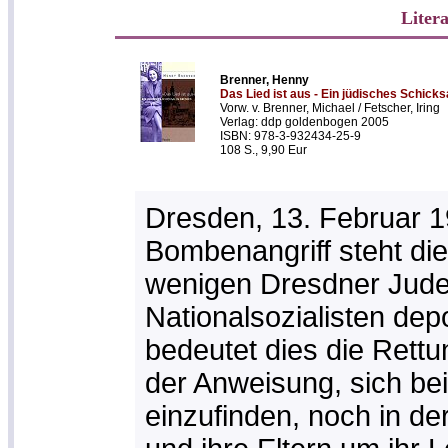
Liter
Brenner, Henny
Das Lied ist aus - Ein jüdisches Schicks
Vorw. v. Brenner, Michael / Fetscher, Iring
Verlag: ddp goldenbogen 2005
ISBN: 978-3-932434-25-9
108 S., 9,90 Eur
Dresden, 13. Februar 
Bombenangriff steht die
wenigen Dresdner Juden
Nationalsozialisten dep
bedeutet dies die Rettu
der Anweisung, sich bei
einzufinden, noch in d