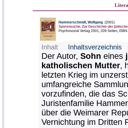
Liter
Hammerschmidt, Wolfgang
(2001)
Spurensuche. Zur Geschichte der jüdisch
Psychosozial Verlag 2001, 209 Seiten, ISB
Inhalt
Inhaltsverzeichnis
Der Autor,
Sohn
eines
katholischen
Mutter
, 
letzten Krieg im unzers
umfangreiche Sammlu
vorzufinden, die das Sc
Juristenfamilie Hammer
über die Weimarer Repu
Vernichtung im Dritten 