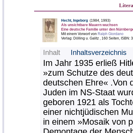
Liter
Hecht, Ingeborg
(1984, 1993)
Als unsichtbare Mauern wuchsen
Eine deutsche Familie unter den Nürnber
Mit einem Vorwort von
Ralph Giordano
Verlag: Dölling u. Galitz , 160 Seiten, ISBN:
Inhalt
Inhaltsverzeichnis
Im Jahr 1935 erließ Hit
»zum Schutze des deut
deutschen Ehre« .Von d
Juden im NS-Staat wur
geboren 1921 als Tocht
einer nichtjüdischen Mu
in einem »Mosaik von pe
Demontage der Mensche