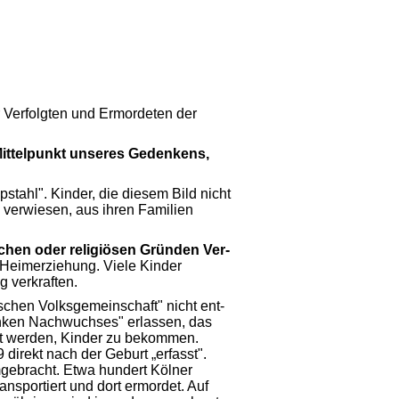
 Verfolgten und Ermordeten der
 Mittelpunkt unseres Gedenkens,
stahl". Kinder, die diesem Bild nicht
 verwiesen, aus ihren Familien
chen oder religi
ösen Gründen Ver­
 Heimerziehung. Viele Kinder
 ver­kraften.
schen Volksgemeinschaft" nicht ent­
anken Nachwuchses" erlassen, das
dert werden, Kinder zu bekommen.
 direkt nach der Geburt „erfasst".
gebracht. Etwa hundert Kölner
sportiert und dort ermor­det. Auf