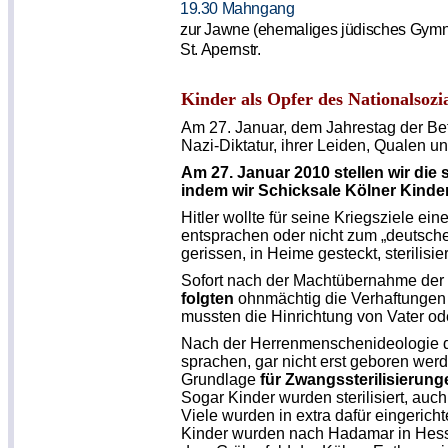
19.30
Mahngang
zur
Jawne
(ehemaliges j
üdisches Gym
St.
Apernstr
.
Kinder als Opfer des Nationalsozi
Am 27. Januar, dem Jahrestag der Bef
Nazi-Dikta­tur, ihrer Leiden, Qualen 
Am 27. Januar 2010 stellen wir die 
indem wir Schicksale Kölner Kinder
Hitler wollte für seine Kriegsziele ei
entsprachen oder nicht zum „deutsche
gerissen, in Heime gesteckt, sterilisi
Sofort nach der Machtübernahme der 
folgten
ohnmächtig die Verhaftungen 
mussten die Hinrichtung von Vater ode
Nach der Herrenmenschenideologie des
sprachen, gar nicht erst geboren we
Grund­lage
f
ür Zwangssterilisierun
Sogar Kinder wurden sterilisiert, auch
Viele wurden in extra dafür eingeric
Kinder wurden nach
Hadamar
in Hes