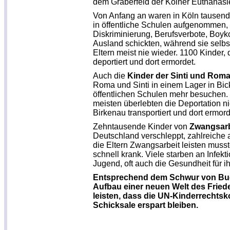
dem Gräberfeld der Kölner Euthanasie-
Von Anfang an waren in Köln tausen
in
öffentliche Schulen aufgenommen, s
Diskri­minierung, Berufsverbote, Boyk
Ausland schickten, während sie selbst
Eltern meist nie wieder. 1100 Kinder
deportiert und dort ermordet.
Auch die
Kinder der Sinti und Rom
Roma und Sinti in einem Lager in
Bic
öffentlichen Schulen mehr besuchen. 
meisten überlebten die De­portation n
Birkenau transportiert und dort er­mord
Zehntausende Kinder von
Zwangsarb
Deutschland verschleppt, zahlreiche 
die Eltern Zwangsarbeit leisten musst
schnell krank. Viele starben an Infe
Jugend, oft auch die Gesundheit für ih
Entsprechend dem Schwur von Buch
Aufbau einer neuen Welt des Frieden
leisten, dass die UN-Kinderrechtsk
Schicksale erspart blei­ben.