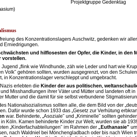
Projektgruppe Gedenktag
nasium)
alismus
reiung des Konzentrationslagers Auschwitz, gedenken wir aller
und Erniedrigungen.
schwäch­sten und hilflosesten der Opfer, die Kinder, in den
 vorstellen.
ne Jugend „flink wie Windhunde, zäh wie Leder und hart wie Krupp
n Volk" gehören sollten, wurden ausgegrenzt, von den Schulen
ert, in Konzentrations­lager verschleppt und umgebracht.
Nazis erlebten die
Kinder der aus politischen,
welt­anschauli
und Miss­handlungen ihrer Väter und Mütter und landeten oft in
r Mutter und die damit für sie selbst verbundene Stigmatisierung
 Na­tionalsozialismus sollten alle, die dem Bild von der „deut
rden. Dafür wurde schon 1933 das „Gesetz zur Verhütung erbkr
gen
war. Behinder­te, „Asoziale" und „Kriminelle" sollten gehin
 in Köln. Kamen behin­derte Kinder zur Welt, wurden sie ab 1939
hteten „Kinderfachabteilungen" im Rahmen der
„Euthanasie"
um
sen, nach
Waldniel
bei Mönchengladbach oder bis nach Wien tran