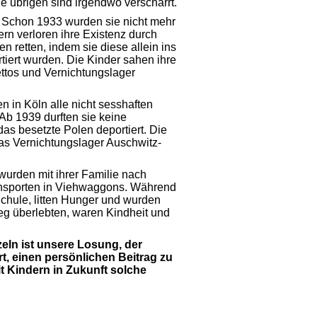
ie übrigen sind irgendwo verscharrt.
n: Schon 1933 wurden sie nicht mehr
rn verloren ihre Existenz durch
n retten, indem sie diese allein ins
tiert wurden. Die Kinder sahen ihre
ettos und Vernichtungslager
n in Köln alle nicht sesshaften
 Ab 1939 durften sie keine
s besetzte Po­len deportiert. Die
das Vernichtungslager Auschwitz-
wurden mit ihrer Familie nach
ransporten in Viehwaggons. Während
 Schule, litten Hunger und wurden
ieg überlebten, waren Kindheit und
ln ist unsere Losung, der
rt, einen persönlichen Beitrag zu
t Kindern in Zukunft solche