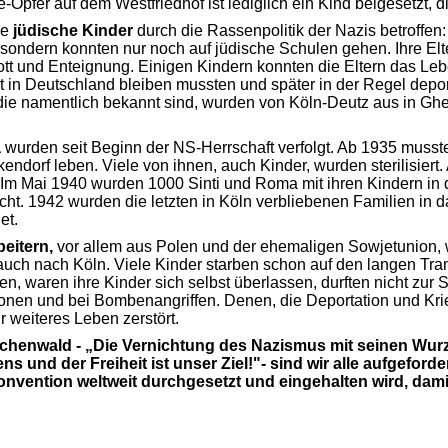
Opfer auf dem Westfriedhof ist lediglich ein Kind beigesetzt, d
de
j
üdische Kinder
durch die Rassenpolitik der Nazis be­troffe
ondern konnten nur noch auf jüdische Schulen gehen. Ihre Elte
ott und Enteig­nung. Einigen Kindern konnten die Eltern das Lebe
 in Deutschland bleiben mussten und später in der Regel de­por
, die namentlich bekannt sind, wurden von Köln-Deutz aus in Gh
a
wurden seit Beginn der NS-Herrschaft verfolgt. Ab 1935 musste
kendorf
leben. Viele von ihnen, auch Kinder, wurden sterilisiert.
Im Mai 1940 wurden 1000 Sinti und Roma mit ihren Kindern in da
icht. 1942 wurden die letzten in Köln verbliebenen Familien in 
et.
eitern,
vor allem aus Polen und der ehemaligen So­wjetunion, 
auch nach Köln. Viele Kinder starben schon auf den lan­gen T
en, waren ihre Kinder sich selbst überlassen, durften nicht zur
ktionen und bei Bombenangriffen. Denen, die Deportation und Kr
r weiteres Leben zerstört.
enwald - „Die Vernichtung des Nazismus mit seinen Wurze
s und der Freiheit ist unser Ziel!"- sind wir alle aufgeforde
onvention weltweit durch­gesetzt und eingehalten wird, dami