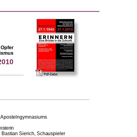
 Opfer
lismus
2010
s Apostelngymnasiums
isterin
;
Bastian
Sierich
, Schauspieler