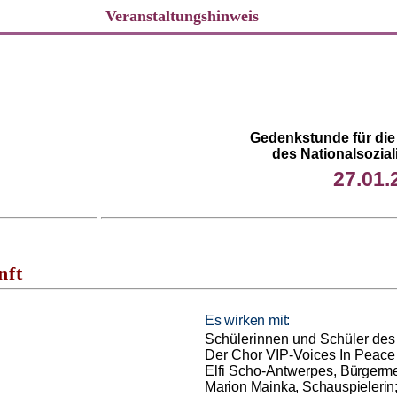
Veranstaltungshinweis
Gedenkstunde für die
des Nationalsozia
27.01.
nft
Es wirken mit:
Sch
ü
lerinnen und Sch
ü
ler de
Der Chor VIP-
Voices
In
Peace
Elfi
Scho
-Antwerpes,
B
ü
rgerme
Marion
Mainka, Schauspielerin