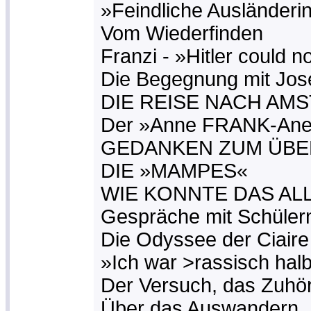
»Feindliche Ausländeri
Vom Wiederfinden
Franzi - »Hitler could no
Die Begegnung mit Jos
DIE REISE NACH AM
Der »Anne FRANK-Ane
GEDANKEN ZUM ÜBE
DIE »MAMPES«
WIE KONNTE DAS AL
Gespräche mit Schüler
Die Odyssee der Ciaire
»Ich war >rassisch hal
Der Versuch, das Zuhör
Über das Auswandern