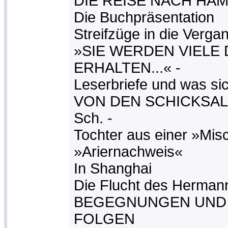
DIE REISE NACH HA
Die Buchpräsentation
Streifzüge in die Verga
»SIE WERDEN VIELE
ERHALTEN...« -
Leserbriefe und was si
VON DEN SCHICKSAL
Sch. -
Tochter aus einer »Mis
»Ariernachweis«
In Shanghai
Die Flucht des Herman
BEGEGNUNGEN UND 
FOLGEN