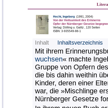
Liter
Hecht, Ingeborg
(1991, 2004)
Von der Heilsamkeit des Erinnerns
Opfer der Nürnberger Gesetze begegnen
Verlag: Dölling u. Galitz , 120 Seiten
ISBN: 3-935549-88-1
Inhalt
Inhaltsverzeichnis
Mit ihrem Erinnerungsb
wuchsen
« machte Inge
Gruppe von Opfern des
die bis dahin weithin ü
Kinder, deren einer Elt
war, die »Mischlinge er
Nürnberger Gesetze for