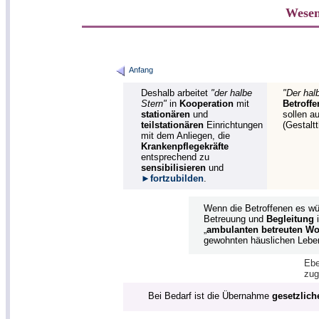
Wesen
Anfang
Deshalb arbeitet
"der halbe
"Der hal
Stern"
in
Kooperation
mit
Betroff
stationären
und
sollen a
teilstationären
Einrichtungen
(Gestalt
mit dem Anliegen, die
Krankenpflegekräfte
entsprechend zu
sensibilisieren
und
►fortzubilden
.
Wenn die Betroffenen es wü
Betreuung und
Begleitung
„
ambulanten
betreuten
Wo
gewohnten häuslichen Leben
Ebe
zug
Bei Bedarf ist die Übernahme
gesetzlich