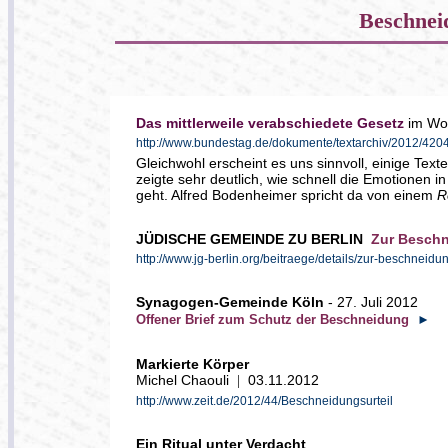
Beschnei
Das mittlerweile verabschiedete Gesetz
im Wor
http://www.bundestag.de/dokumente/textarchiv/2012/4
Gleichwohl erscheint es uns sinnvoll, einige Text
zeigte sehr deutlich, wie schnell die Emotione
geht. Alfred Bodenheimer spricht da von einem
R
JÜDISCHE GEMEINDE ZU BERLIN
Zur Beschn
http://www.jg-berlin.org/beitraege/details/zur-beschnei
Synagogen-Gemeinde Köln
- 27. Juli 2012
Offener Brief zum Schutz der Beschneidung
►
Markierte Körper
Michel Chaouli
03.11.2012
|
http://www.zeit.de/2012/44/Beschneidungsurteil
Ein Ritual unter Verdacht