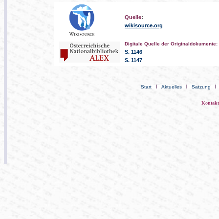
Quelle
:
wikisource.org
.
Digitale Quelle der Originaldokumente:
S. 1146
S. 1147
Start
Aktuelles
Satzung
Kontak